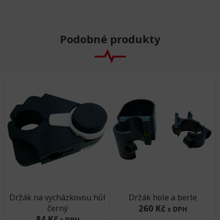
Podobné produkty
Držák na vycházkovou hůl
Držák hole a berle
černý
260 Kč
s DPH
84 Kč
s DPH