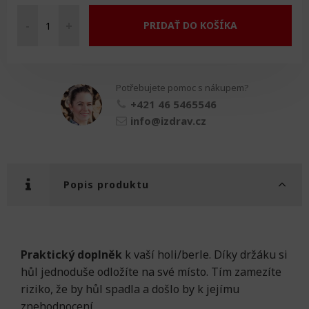
-
+
PRIDAŤ DO KOŠÍKA
Toolflex
-
držák
berlí
Potřebujete pomoc s nákupem?
na
zeď
+421 46 5465546
množství
info@izdrav.cz
Popis produktu
Praktický doplněk
k vaší holi/berle. Díky držáku si
hůl jednoduše odložíte na své místo. Tím zamezíte
riziko, že by hůl spadla a došlo by k jejímu
znehodnocení.