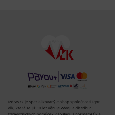
Izdrav.cz je specializovaný e-shop společnosti Igor
Vlk, která se již 30 let věnuje vývoji a distribuci
zdravotnických pomůcek v souladu s normami ČR a