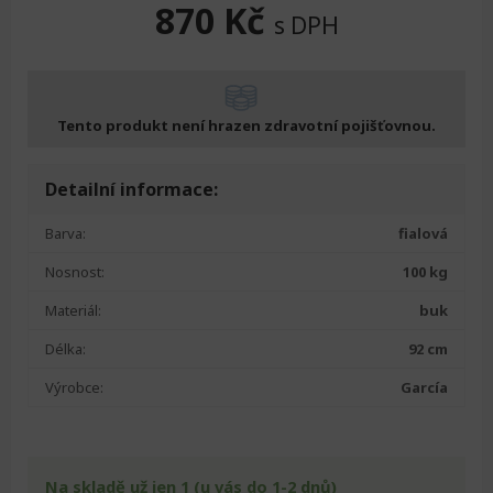
870
Kč
s DPH
Tento produkt není hrazen zdravotní pojišťovnou.
Detailní informace:
Barva:
fialová
Nosnost:
100 kg
Materiál:
buk
Délka:
92 cm
Výrobce:
García
Na skladě už jen 1 (u vás do 1-2 dnů)