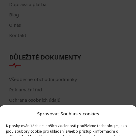
Doprava a platba
Blog
O nás
Kontakt
DŮLEŽITÉ DOKUMENTY
Všeobecné obchodní podmínky
Reklamační řád
Ochrana osobních údajů
Nastavení cookies
Spravovat Souhlas s cookies
Reklamační formulář
K poskytování těch nejlepších zkušeností používáme technologie, jako
Formulář - odstoupení od smlouvy
jsou soubory cookie pro ukládání a/nebo přístup k informacím o