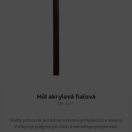
Zvedáky
Oddechová křesla
Podložky na cvičení
Sedačky do invalidního vozíku
Pomůcky pro denní potřebu
Doplňky do koupelny
Alarm
Závaží a činky
Nájezdové rampy a přenosní podložky
Ochranné čepice pro děti a dospělé
Fixace pacienta
Ochranné potahy na matrace
Oděvy
Ochrany na sádry
Hůl akrylová fialová
ID:
x211
Skvělý pomocník pro lidi se sníženou pohyblivostí a seniory.
Poskytuje podporu při chůzi a usnadňuje pohybování.