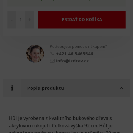
-
+
PRIDAŤ DO KOŠÍKA
Hůl
akrylová
fialová
množství
Potřebujete pomoc s nákupem?
+421 46 5465546
info@izdrav.cz
Popis produktu
Hůl je vyrobena z kvalitního bukového dřeva s
akrylovou rukojetí. Celková výška 92 cm. Hůl je