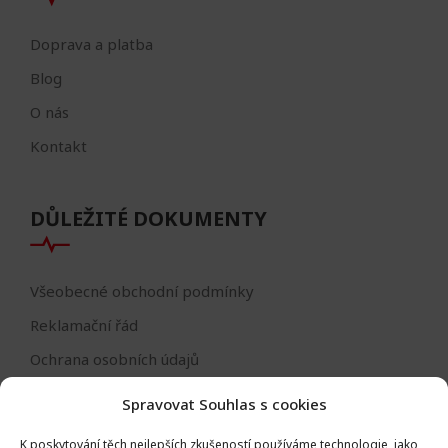
Doprava a platba
Blog
O nás
Kontakt
DŮLEŽITÉ DOKUMENTY
Všeobecné obchodní podmínky
Reklamační řád
Ochrana osobních údajů
Nastavení cookies
Spravovat Souhlas s cookies
Reklamační formulář
K poskytování těch nejlepších zkušeností používáme technologie, jako