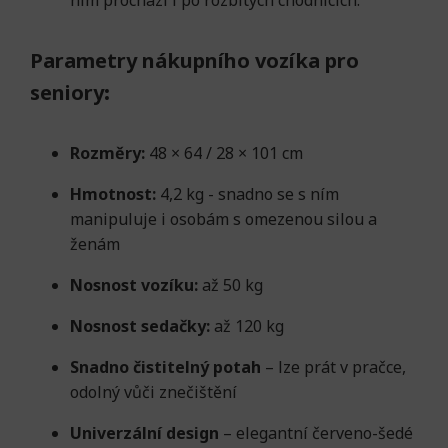
ním prochází i po rozbitých chodnících.
Parametry nákupního vozíka pro
seniory
:
Rozměry:
48 × 64 / 28 × 101 cm
Hmotnost:
4,2 kg - snadno se s ním
manipuluje i osobám s omezenou silou a
ženám
Nosnost vozíku:
až 50 kg
Nosnost sedačky:
až 120 kg
Snadno čistitelný potah
– lze prát v pračce,
odolný vůči znečištění
Univerzální design
– elegantní červeno-šedé