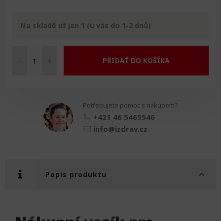
Na skladě už jen 1 (u vás do 1-2 dnů)
-
+
PRIDAŤ DO KOŠÍKA
Nákupní
vozík
se
sedačkou
Potřebujete pomoc s nákupem?
množství
+421 46 5465546
info@izdrav.cz
Popis produktu