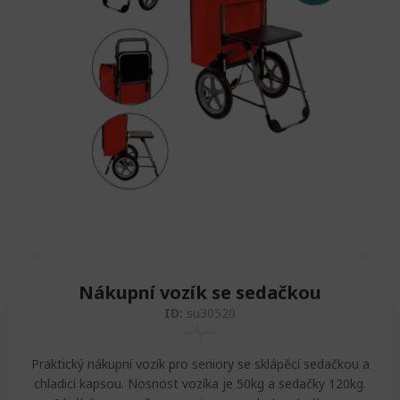
Zvedáky
Oddechová křesla
Podložky na cvičení
Sedačky do invalidního vozíku
Pomůcky pro denní potřebu
Doplňky do koupelny
Alarm
Závaží a činky
Nájezdové rampy a přenosní podložky
Ochranné čepice pro děti a dospělé
Fixace pacienta
Ochranné potahy na matrace
Oděvy
Ochrany na sádry
Nákupní vozík se sedačkou
ID:
su30520
Praktický nákupní vozík pro seniory se sklápěcí sedačkou a
chladicí kapsou. Nosnost vozíka je 50kg a sedačky 120kg.