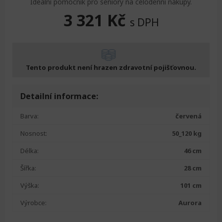
Ideální pomocník pro seniory na celodenní nákupy.
3 321
Kč
s DPH
Tento produkt není hrazen zdravotní pojišťovnou.
Detailní informace:
Barva:
červená
Nosnost:
50_120 kg
Délka:
46 cm
Šířka:
28 cm
Výška:
101 cm
Výrobce:
Aurora