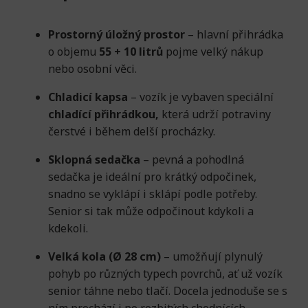
Prostorný úložný prostor
– hlavní přihrádka
o objemu
55 + 10 litrů
pojme velký nákup
nebo osobní věci.
Chladicí kapsa
– vozík je vybaven speciální
chladící
přihrádkou,
která udrží potraviny
čerstvé i během delší procházky.
Sklopná sedačka
– pevná a pohodlná
sedačka je ideální pro krátký odpočinek,
snadno se vyklápí i sklápí podle potřeby.
Senior si tak může odpočinout kdykoli a
kdekoli.
Velká kola (Ø 28 cm)
– umožňují plynulý
pohyb po různých typech povrchů, ať už vozík
senior táhne nebo tlačí. Docela jednoduše se s