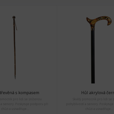
dřevěná s kompasem
Hůl akrylová čer
pomocník pro lidi se sníženou
Skvělý pomocník pro lidi se 
 a seniory. Poskytuje podporu při
pohyblivostí a seniory. Poskytuj
chůzi a usnadňuje...
chůzi a usnadňuje...