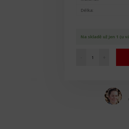
Délka:
Na skladě už jen 1 (u v
-
+
Hůl
ohnutá
se
zvonkem
množství