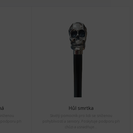
ná
Hůl smrtka
sníženou
Skvělý pomocník pro lidi se sníženou
e podporu při
pohyblivostí a seniory. Poskytuje podporu při
chůzi a usnadňuje...