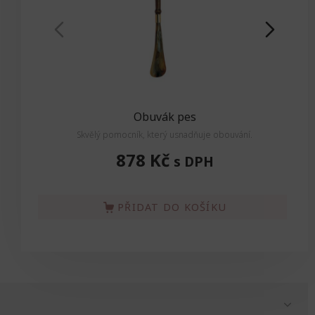
Obuvák pes
Skvělý pomocník, který usnadňuje obouvání.
878 Kč
s DPH
PŘIDAT DO KOŠÍKU