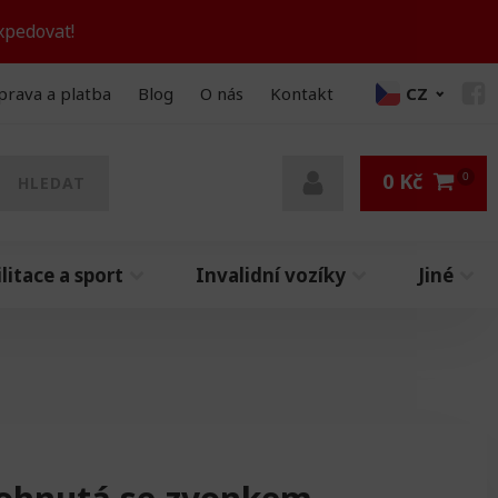
xpedovat!
prava a platba
Blog
O nás
Kontakt
CZ
0
Kč
HLEDAT
litace a sport
Invalidní vozíky
Jiné