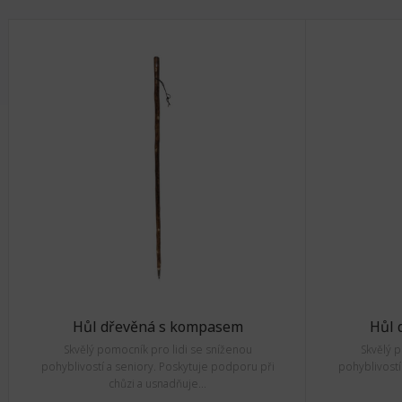
Hůl dřevěná s kompasem
Hůl 
Skvělý pomocník pro lidi se sníženou
Skvělý 
pohyblivostí a seniory. Poskytuje podporu při
pohyblivostí
chůzi a usnadňuje...