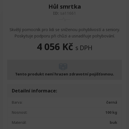
Hůl smrtka
ID:
sa11661
Skvělý pomocník pro lidi se sníženou pohyblivostí a seniory.
Poskytuje podporu při chůzi a usnadňuje pohybování.
4 056
Kč
s DPH
Tento produkt není hrazen zdravotní pojišťovnou.
Detailní informace:
Barva:
černá
Nosnost:
100 kg
Materiál:
buk