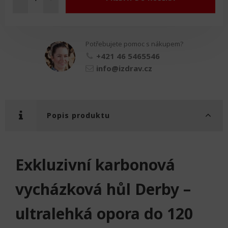
Karbonová
hůl
Derby
množství
Potřebujete pomoc s nákupem?
+421 46 5465546
info@izdrav.cz
Popis produktu
Exkluzivní karbonová
vycházková hůl Derby –
ultralehká opora do 120