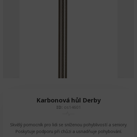
Zvedáky
Oddechová křesla
Podložky na cvičení
Sedačky do invalidního vozíku
Pomůcky pro denní potřebu
Doplňky do koupelny
Alarm
Závaží a činky
Nájezdové rampy a přenosní podložky
Ochranné čepice pro děti a dospělé
Fixace pacienta
Ochranné potahy na matrace
Oděvy
Ochrany na sádry
Karbonová hůl Derby
ID:
os14601
Skvělý pomocník pro lidi se sníženou pohyblivostí a seniory.
Poskytuje podporu při chůzi a usnadňuje pohybování.