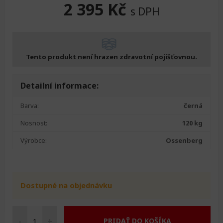
2 395
Kč
s DPH
Tento produkt není hrazen zdravotní pojišťovnou.
Detailní informace:
Barva:
černá
Nosnost:
120 kg
Výrobce:
Ossenberg
Dostupné na objednávku
-
+
PRIDAŤ DO KOŠÍKA