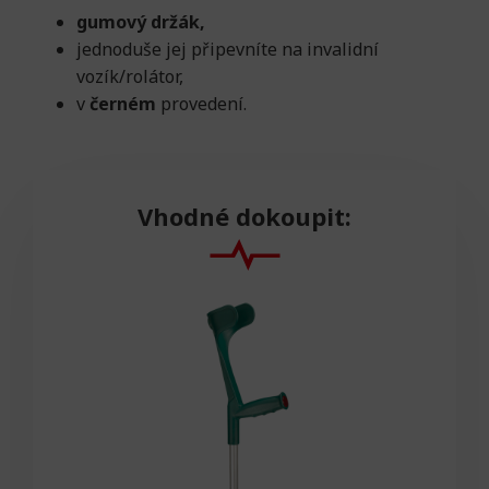
gumový držák,
jednoduše jej připevníte na invalidní
vozík/rolátor,
v
černém
provedení.
Vhodné dokoupit: