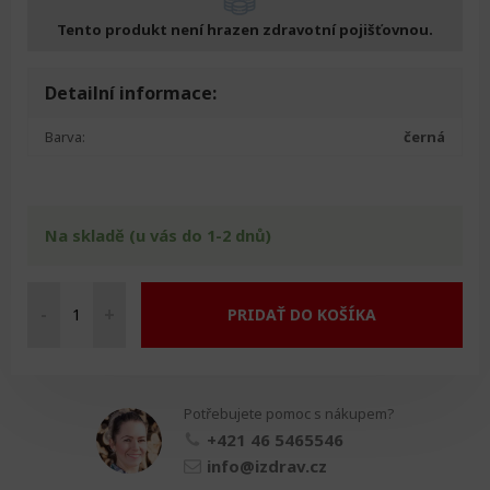
Tento produkt není hrazen zdravotní pojišťovnou.
Detailní informace:
Barva:
černá
Na skladě (u vás do 1-2 dnů)
-
+
PRIDAŤ DO KOŠÍKA
Toolflex
-
držák
berlí
Potřebujete pomoc s nákupem?
množství
+421 46 5465546
info@izdrav.cz