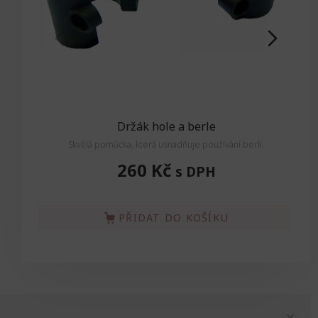
Držák hole a berle
Skvělá pomůcka, která usnadňuje používání berlí.
Skv
260 Kč
s DPH
PŘIDAT DO KOŠÍKU