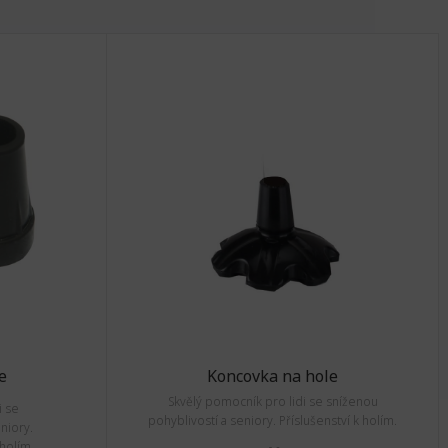
e
Koncovka na hole
Skvělý pomocník pro lidi se sníženou
i se
pohyblivostí a seniory. Příslušenství k holím.
niory.
 holím.