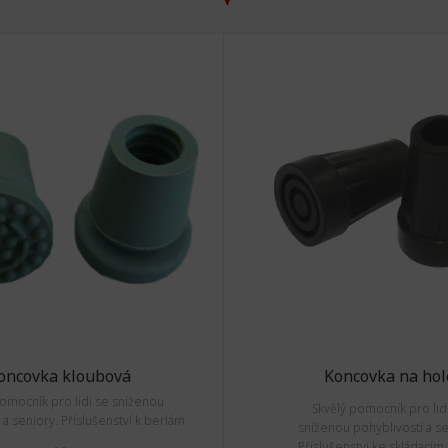
oncovka kloubová
Koncovka na hol
pomocník pro lidi se sníženou
Skvělý pomocník pro lid
 a seniory. Příslušenství k berlám.
sníženou pohyblivostí a se
Příslušenství ke skládacím