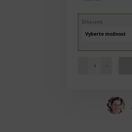
Šířka (cm)
-
+
Koncovka
vysoká
množství