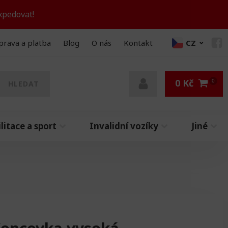
xpedovat!
prava a platba
Blog
O nás
Kontakt
CZ
0
Kč
HLEDAT
litace a sport
Invalidní vozíky
Jiné