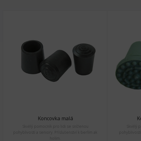
Koncovka malá
K
Skvělý pomocník pro lidi se sníženou
Skvělý 
pohyblivostí a seniory. Příslušenství k berlím ak
pohyblivostí
holím.