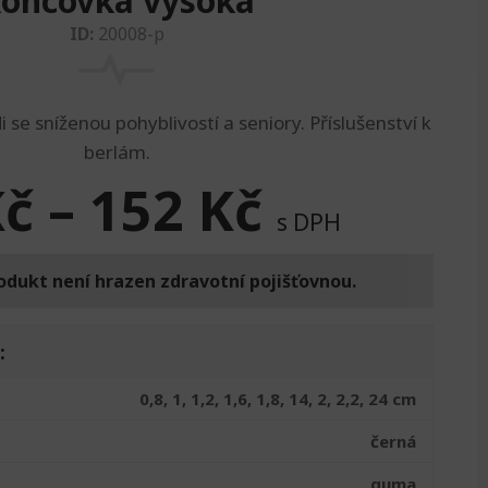
oncovka vysoká
ID:
20008-p
i se sníženou pohyblivostí a seniory. Příslušenství k
berlám.
Kč
–
152
Kč
s DPH
odukt není hrazen zdravotní pojišťovnou.
:
0,8, 1, 1,2, 1,6, 1,8, 14, 2, 2,2, 24 cm
černá
guma