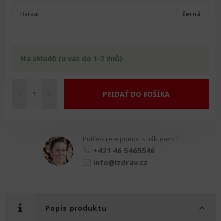
Barva:
černá
Na skladě (u vás do 1-2 dnů)
-
+
PRIDAŤ DO KOŠÍKA
Držák
hole
a
berle
Potřebujete pomoc s nákupem?
množství
+421 46 5465546
info@izdrav.cz
Popis produktu