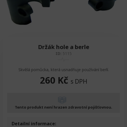
Zvedáky
Oddechová křesla
Podložky na cvičení
Sedačky do invalidního vozíku
Pomůcky pro denní potřebu
Doplňky do koupelny
Alarm
Závaží a činky
Nájezdové rampy a přenosní podložky
Ochranné čepice pro děti a dospělé
Fixace pacienta
Ochranné potahy na matrace
Držák hole a berle
ID:
5115
Oděvy
Ochrany na sádry
Skvělá pomůcka, která usnadňuje používání berlí.
260
Kč
s DPH
Tento produkt není hrazen zdravotní pojišťovnou.
Detailní informace: