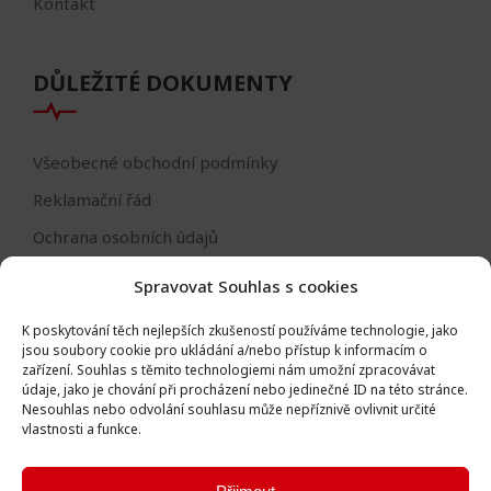
Kontakt
DŮLEŽITÉ DOKUMENTY
Všeobecné obchodní podmínky
Reklamační řád
Ochrana osobních údajů
Nastavení cookies
Spravovat Souhlas s cookies
Reklamační formulář
K poskytování těch nejlepších zkušeností používáme technologie, jako
Formulář - odstoupení od smlouvy
jsou soubory cookie pro ukládání a/nebo přístup k informacím o
zařízení.
Souhlas s těmito technologiemi nám umožní zpracovávat
Odstoupení od smlouvy
údaje, jako je chování při procházení nebo jedinečné ID na této stránce.
Nesouhlas nebo odvolání souhlasu může nepříznivě ovlivnit určité
vlastnosti a funkce.