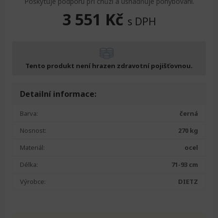
Poskytuje podporu při chůzi a usnadňuje pohybování.
3 551
Kč
s DPH
Tento produkt není hrazen zdravotní pojišťovnou.
Detailní informace:
Barva:
černá
Nosnost:
270 kg
Materiál:
ocel
Délka:
71-93 cm
Výrobce:
DIETZ