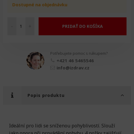
Dostupné na objednávku
-
+
PRIDAŤ DO KOŠÍKA
XXL
4-
bodová
hůl
Potřebujete pomoc s nákupem?
množství
+421 46 5465546
info@izdrav.cz
Popis produktu
Ideální pro lidi se sníženou pohyblivostí. Slouží
jako opora při provádění pohybu. 4 nožky zajišťují