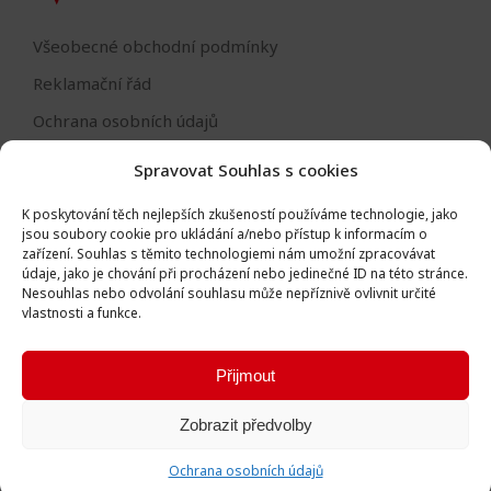
Všeobecné obchodní podmínky
Reklamační řád
Ochrana osobních údajů
Nastavení cookies
Spravovat Souhlas s cookies
Reklamační formulář
K poskytování těch nejlepších zkušeností používáme technologie, jako
Formulář - odstoupení od smlouvy
jsou soubory cookie pro ukládání a/nebo přístup k informacím o
zařízení.
Souhlas s těmito technologiemi nám umožní zpracovávat
Odstoupení od smlouvy
údaje, jako je chování při procházení nebo jedinečné ID na této stránce.
Nesouhlas nebo odvolání souhlasu může nepříznivě ovlivnit určité
vlastnosti a funkce.
Přijmout
Všechna práva vyhrazena © Igor Vlk - soukromá firma 2016 -
Zobrazit předvolby
2026
Vytvořila digitální agentura
Ametica
.
Ochrana osobních údajů