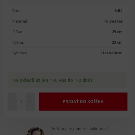
Barva:
bílá
Materiál:
Polyester
Šířka:
25 cm
Výška:
23 cm
Výrobce:
Herbaland
Na skladě už jen 1 (u vás do 1-2 dnů)
-
+
PRIDAŤ DO KOŠÍKA
Dětský
polštář
třešeň
"Ovce"
Potřebujete pomoc s nákupem?
množství