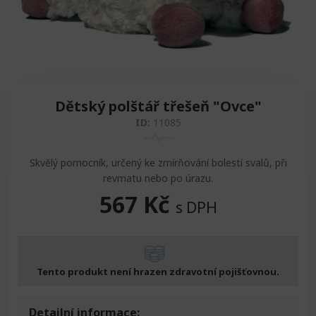
Zvedáky
Oddechová křesla
Podložky na cvičení
Sedačky do invalidního vozíku
Pomůcky pro denní potřebu
Doplňky do koupelny
Alarm
Závaží a činky
Nájezdové rampy a přenosní podložky
Ochranné čepice pro děti a dospělé
Fixace pacienta
Ochranné potahy na matrace
Dětský polštář třešeň "Ovce"
ID:
11085
Oděvy
Ochrany na sádry
Skvělý pomocník, určený ke zmírňování bolestí svalů, při
revmatu nebo po úrazu.
567
Kč
s DPH
Tento produkt není hrazen zdravotní pojišťovnou.
Detailní informace: