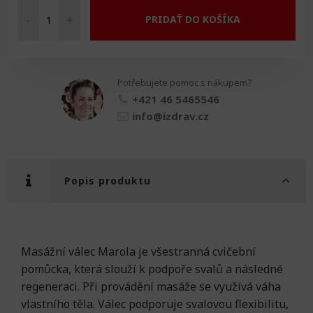
-
+
PRIDAŤ DO KOŠÍKA
Masážní
válec
„Marola“
množství
Potřebujete pomoc s nákupem?
+421 46 5465546
info@izdrav.cz
Popis produktu
Masážní válec Marola je všestranná cvičební
pomůcka, která slouží k podpoře svalů a následné
regeneraci. Při provádění masáže se využívá váha
vlastního těla. Válec podporuje svalovou flexibilitu,