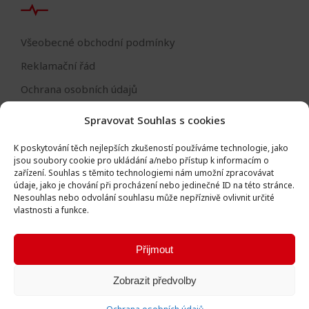
Všeobecné obchodní podmínky
Reklamační řád
Ochrana osobních údajů
Nastavení cookies
Spravovat Souhlas s cookies
Reklamační formulář
K poskytování těch nejlepších zkušeností používáme technologie, jako
Formulář - odstoupení od smlouvy
jsou soubory cookie pro ukládání a/nebo přístup k informacím o
zařízení.
Souhlas s těmito technologiemi nám umožní zpracovávat
Odstoupení od smlouvy
údaje, jako je chování při procházení nebo jedinečné ID na této stránce.
Nesouhlas nebo odvolání souhlasu může nepříznivě ovlivnit určité
vlastnosti a funkce.
Přijmout
Všechna práva vyhrazena © Igor Vlk - soukromá firma 2016 -
Zobrazit předvolby
2026
Vytvořila digitální agentura
Ametica
.