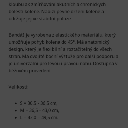
kloubu ak zmírňování akutních a chronických
bolestí kolene. Nabízí pevné držení kolene a
udržuje jej ve stabilní poloze.
Bandáž je vyrobena z elastického materiálu, který
umožňuje pohyb kolena do 45°. Má anatomický
design, který je flexibilní a roztažitelný do všech
stran. Má dvojité boční výztuže pro další podporu a
je univerzální pro levou i pravou nohu.
Dostupná v
béžovém provedení.
Velikosti:
S = 30,5 - 36,5 cm,
M = 36,5 - 43,0 cm,
L = 43,0 – 49,5 cm.