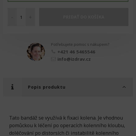
-
+
PRIDAŤ DO KOŠÍKA
Futuro
bandáž
na
koleno
Potřebujete pomoc s nákupem?
množství
+421 46 5465546
info@izdrav.cz
Popis produktu
Tato bandáž se využívá k fixaci kolena. Je vhodnou
pomůckou k léčení po operacích kolenního kloubu,
doléčování po distorsích či instabilitě kolenního