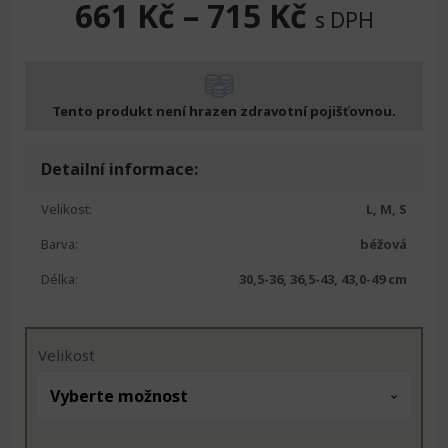
661
Kč
–
715
Kč
s DPH
Tento produkt není hrazen zdravotní pojišťovnou.
Detailní informace:
Velikost:
L, M, S
Barva:
béžová
Délka:
30,5-36, 36,5-43, 43,0-49 cm
Velikost