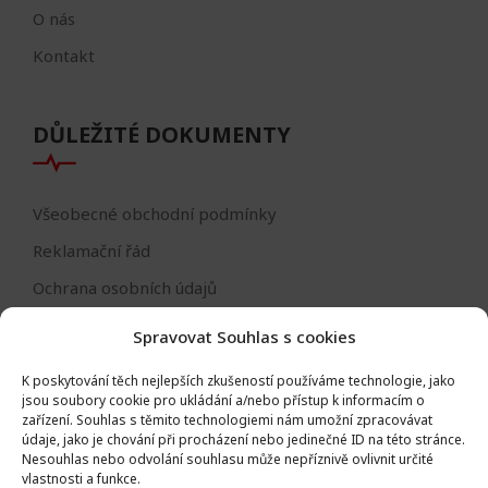
O nás
Kontakt
DŮLEŽITÉ DOKUMENTY
Všeobecné obchodní podmínky
Reklamační řád
Ochrana osobních údajů
Nastavení cookies
Spravovat Souhlas s cookies
Reklamační formulář
K poskytování těch nejlepších zkušeností používáme technologie, jako
Formulář - odstoupení od smlouvy
jsou soubory cookie pro ukládání a/nebo přístup k informacím o
zařízení.
Souhlas s těmito technologiemi nám umožní zpracovávat
Odstoupení od smlouvy
údaje, jako je chování při procházení nebo jedinečné ID na této stránce.
Nesouhlas nebo odvolání souhlasu může nepříznivě ovlivnit určité
vlastnosti a funkce.