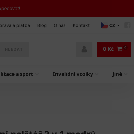
xpedovat!
prava a platba
Blog
O nás
Kontakt
CZ
0
Kč
HLEDAT
litace a sport
Invalidní vozíky
Jiné