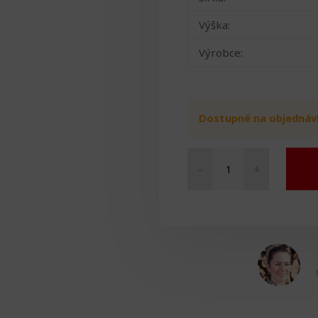
Výška:
Výrobce:
Dostupné na objednáv
-
+
Speciální
polštář
2
v
1
modrý
množství