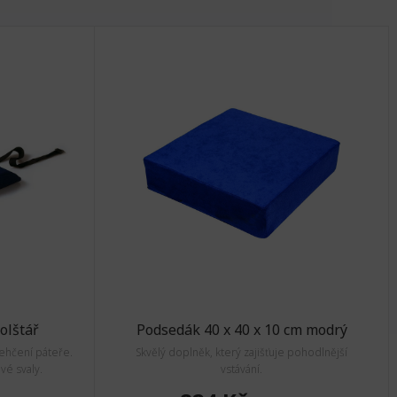
olštář
Podsedák 40 x 40 x 10 cm modrý
lehčení páteře.
Skvělý doplněk, který zajišťuje pohodlnější
é svaly.
vstávání.