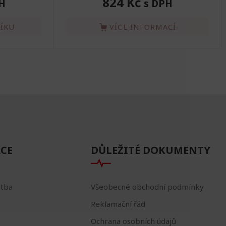
824 Kč
H
s DPH
ŠÍKU
VÍCE INFORMACÍ
CE
DŮLEŽITÉ DOKUMENTY
atba
Všeobecné obchodní podmínky
Reklamační řád
Ochrana osobních údajů