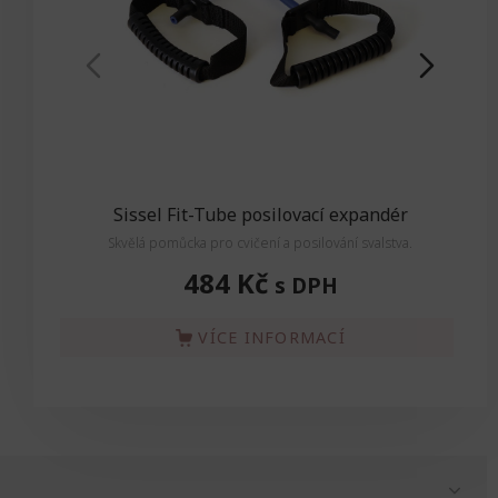
Sissel Fit-Tube posilovací expandér
Skvělá pomůcka pro cvičení a posilování svalstva.
484 Kč
s DPH
VÍCE INFORMACÍ