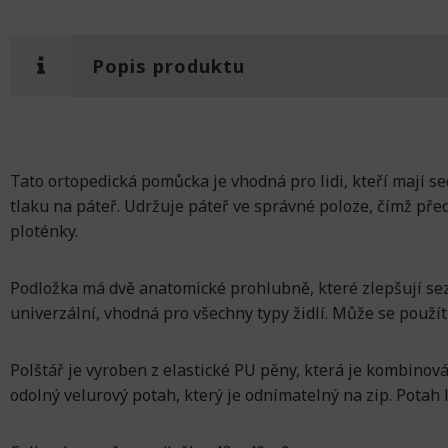
Popis produktu
Tato ortopedická pomůcka je vhodná pro lidi, kteří mají s
tlaku na páteř. Udržuje páteř ve správné poloze, čímž př
ploténky.
Podložka má dvě anatomické prohlubně, které zlepšují seze
univerzální, vhodná pro všechny typy židlí. Může se použít 
Polštář je vyroben z elastické PU pěny, která je kombinov
odolný velurový potah, který je odnímatelný na zip. Potah l