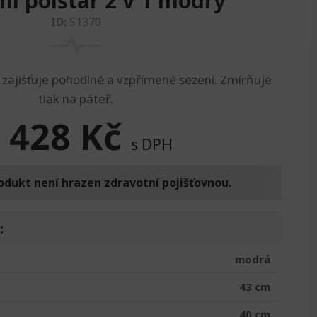
ní polštář 2 v 1 modrý
ID:
S1370
 zajišťuje pohodlné a vzpřímené sezení. Zmírňuje
tlak na páteř.
 428
Kč
s DPH
odukt není hrazen zdravotní pojišťovnou.
:
modrá
43 cm
40 cm