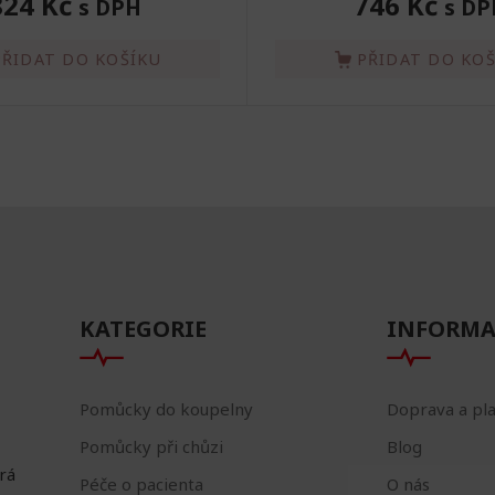
824 Kč
746 Kč
s DPH
s DP
PŘIDAT DO KOŠÍKU
PŘIDAT DO KO
KATEGORIE
INFORMA
Pomůcky do koupelny
Doprava a pl
Pomůcky při chůzi
Blog
erá
Péče o pacienta
O nás