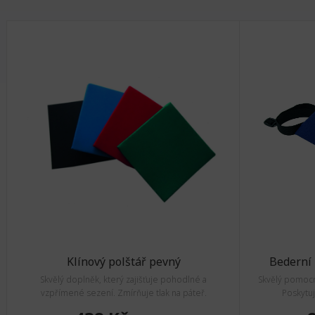
Klínový polštář pevný
Bederní 
Skvělý doplněk, který zajišťuje pohodlné a
Skvělý pomocní
vzpřímené sezení. Zmírňuje tlak na páteř.
Poskytu