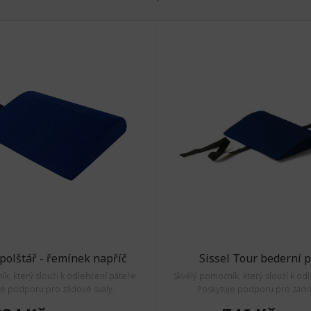
polštář - řemínek napříč
Sissel Tour bederní p
k, který slouží k odlehčení páteře.
Skvělý pomocník, který slouží k od
je podporu pro zádové svaly.
Poskytuje podporu pro zádov