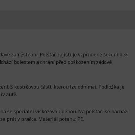
edavé zaměstnání. Polštář zajišťuje vzpřímené sezení bez
edchází bolestem a chrání před poškozením zádové
ní. S kostrčovou částí, kterou lze odnímat. Podložka je
iv autě.
ána se speciální viskózovou pěnou. Na polštáři se nachází
ze prát v pračce. Materiál potahu: PE.