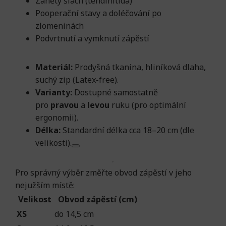
Záněty šlach (tendinitida)
Pooperační stavy a doléčování po
zlomeninách
Podvrtnutí a vymknutí zápěstí
Materiál:
Prodyšná tkanina, hliníková dlaha,
suchý zip (Latex-free).
Varianty:
Dostupné samostatně
pro
pravou
a
levou
ruku (pro optimální
ergonomii).
Délka:
Standardní délka cca 18–20 cm (dle
velikosti).
Pro správný výběr změřte obvod zápěstí v jeho
nejužším místě:
Velikost
Obvod zápěstí (cm)
XS
do 14,5 cm