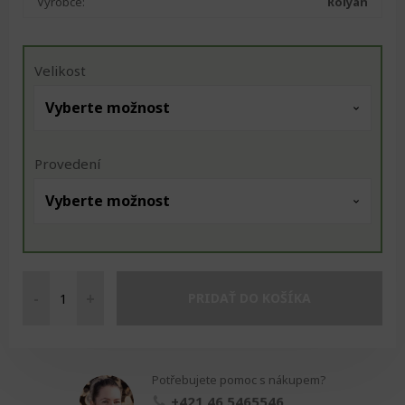
Výrobce:
Rolyan
Velikost
Provedení
-
+
PRIDAŤ DO KOŠÍKA
a611
Ortéza
na
zápěstí
Potřebujete pomoc s nákupem?
množství
+421 46 5465546