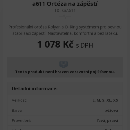
a611 Ortéza na zápěstí
ID:
saA611
Profesionální ortéza Rolyan s D-Ring systémem pro pevnou
stabilizaci zápěstí. Nastavitelná, komfortní a bez latexu.
1 078
Kč
s DPH
Tento produkt není hrazen zdravotní pojišťovnou.
Detailní informace:
Velikost:
L, M, S, XL, XS
Barva:
béžová
Provedení:
ľavá, pravá