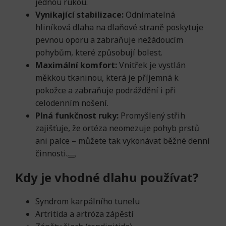
jednou rukou.
Vynikající stabilizace:
Odnímatelná
hliníková dlaha na dlaňové straně poskytuje
pevnou oporu a zabraňuje nežádoucím
pohybům, které způsobují bolest.
Maximální komfort:
Vnitřek je vystlán
měkkou tkaninou, která je příjemná k
pokožce a zabraňuje podráždění i při
celodenním nošení.
Plná funkčnost ruky:
Promyšlený střih
zajišťuje, že ortéza neomezuje pohyb prstů
ani palce – můžete tak vykonávat běžné denní
činnosti.
Kdy je vhodné dlahu používat?
Syndrom karpálního tunelu
Artritida a artróza zápěstí