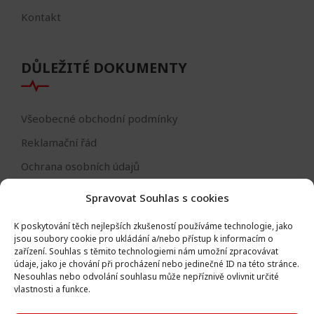
Kontakt
DŮLEŽITÉ DOKUMENTY
Všeobecné obchodní podmínky
Reklamační řád
Ochrana osobních údajů
Nastavení cookies
Spravovat Souhlas s cookies
Reklamační formulář
K poskytování těch nejlepších zkušeností používáme technologie, jako
Formulář - odstoupení od smlouvy
jsou soubory cookie pro ukládání a/nebo přístup k informacím o
zařízení.
Souhlas s těmito technologiemi nám umožní zpracovávat
Odstoupení od smlouvy
údaje, jako je chování při procházení nebo jedinečné ID na této stránce.
Nesouhlas nebo odvolání souhlasu může nepříznivě ovlivnit určité
vlastnosti a funkce.