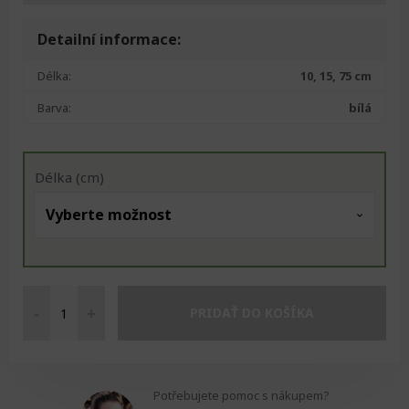
Detailní informace:
Délka:
10, 15, 75 cm
Barva:
bílá
Délka (cm)
-
+
PRIDAŤ DO KOŠÍKA
Spona
na
fit
pásku
Potřebujete pomoc s nákupem?
množství