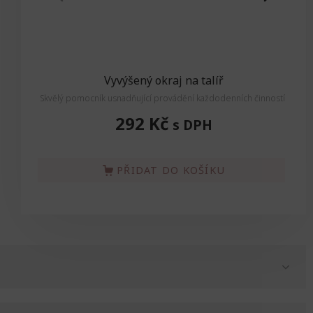
Vyvýšený okraj na talíř
Skvělý pomocník usnadňující provádění každodenních činností.
292 Kč
s DPH
PŘIDAT DO KOŠÍKU