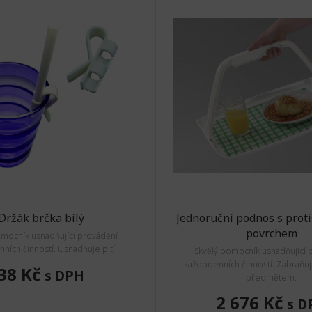
Držák brčka bílý
Jednoruční podnos s prot
povrchem
omocník usnadňující provádění
ních činností. Usnadňuje pití.
Skvělý pomocník usnadňující 
každodenních činností. Zabraňuj
38 Kč
s DPH
předmětem.
2 676 Kč
s D