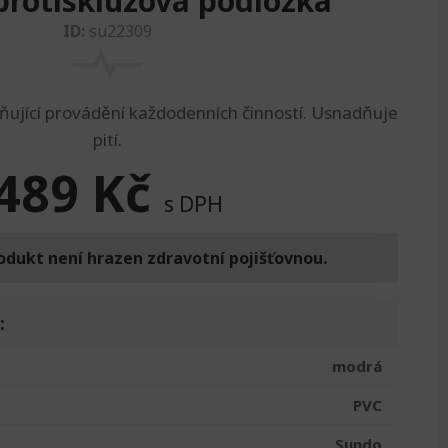
rotiskluzová podložka
ID:
su22309
ující provádění každodenních činností. Usnadňuje
pití.
489
Kč
s DPH
odukt není hrazen zdravotní pojišťovnou.
:
modrá
PVC
Sundo