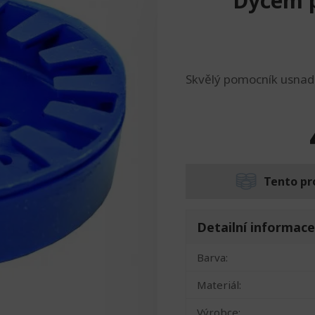
Dycem p
Skvělý pomocník usnadň
Tento pr
Detailní informace
Barva:
Materiál:
Výrobce: