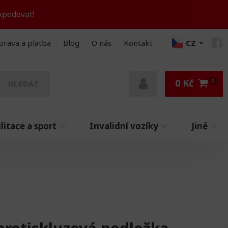
xpedovat!
prava a platba
Blog
O nás
Kontakt
CZ
0
Kč
HLEDAT
litace a sport
Invalidní vozíky
Jiné