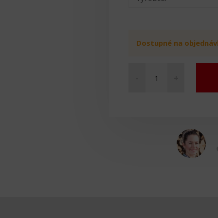
Dostupné na objednáv
-
+
Dycem
protiskluzová
podložka
množství