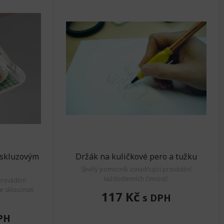
iskluzovým
Držák na kuličkové pero a tužku
Skvělý pomocník usnadňující provádění
každodenních činností.
provádění
e sklouznutí
117 Kč
s DPH
PH