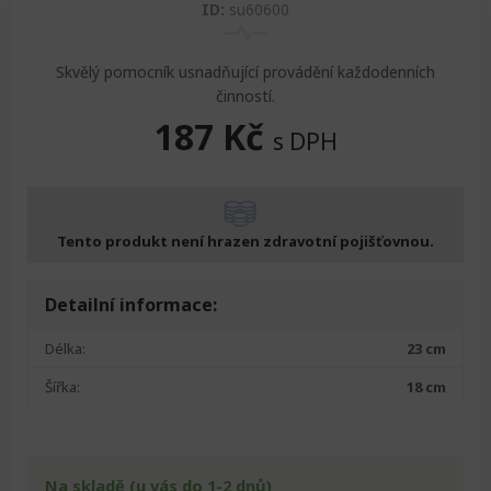
ID:
su60600
Skvělý pomocník usnadňující provádění každodenních
činností.
187
Kč
s DPH
Tento produkt není hrazen zdravotní pojišťovnou.
Detailní informace:
Délka:
23 cm
Šířka:
18 cm
Na skladě (u vás do 1-2 dnů)