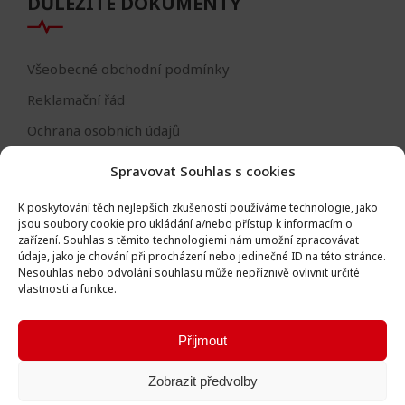
DŮLEŽITÉ DOKUMENTY
Všeobecné obchodní podmínky
Reklamační řád
Ochrana osobních údajů
Nastavení cookies
Spravovat Souhlas s cookies
Reklamační formulář
K poskytování těch nejlepších zkušeností používáme technologie, jako
Formulář - odstoupení od smlouvy
jsou soubory cookie pro ukládání a/nebo přístup k informacím o
zařízení.
Souhlas s těmito technologiemi nám umožní zpracovávat
Odstoupení od smlouvy
údaje, jako je chování při procházení nebo jedinečné ID na této stránce.
Nesouhlas nebo odvolání souhlasu může nepříznivě ovlivnit určité
vlastnosti a funkce.
Přijmout
Všechna práva vyhrazena © Igor Vlk - soukromá firma 2016 -
Zobrazit předvolby
2026