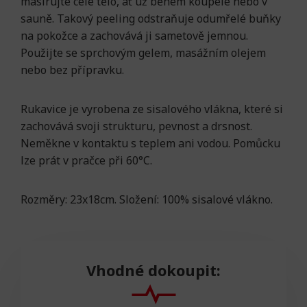
masírujte celé tělo, ať už během koupele nebo v
sauně. Takový peeling odstraňuje odumřelé buňky
na pokožce a zachovává ji sametově jemnou.
Použijte se sprchovým gelem, masážním olejem
nebo bez přípravku.
Rukavice je vyrobena ze sisalového vlákna, které si
zachovává svoji strukturu, pevnost a drsnost.
Neměkne v kontaktu s teplem ani vodou. Pomůcku
lze prát v pračce při 60°C.
Rozměry: 23x18cm. Složení: 100% sisalové vlákno.
Vhodné dokoupit: