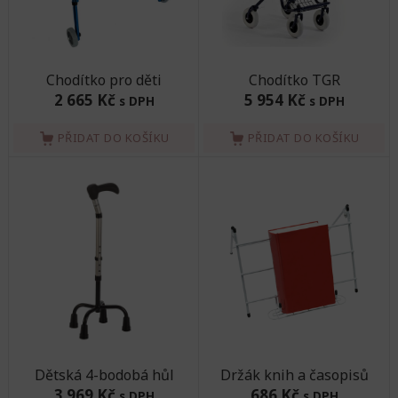
Chodítko pro děti
Chodítko TGR
2 665 Kč
5 954 Kč
s DPH
s DPH
PŘIDAT DO KOŠÍKU
PŘIDAT DO KOŠÍKU
Dětská 4-bodobá hůl
Držák knih a časopisů
3 969 Kč
686 Kč
s DPH
s DPH