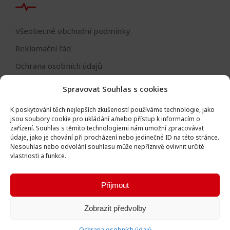
Všeobecné obchodní podmínky
Reklamační řád
Ochrana osobních údajů
Nastavení cookies
Spravovat Souhlas s cookies
Reklamační formulář
K poskytování těch nejlepších zkušeností používáme technologie, jako
Formulář - odstoupení od smlouvy
jsou soubory cookie pro ukládání a/nebo přístup k informacím o
zařízení.
Souhlas s těmito technologiemi nám umožní zpracovávat
Odstoupení od smlouvy
údaje, jako je chování při procházení nebo jedinečné ID na této stránce.
Nesouhlas nebo odvolání souhlasu může nepříznivě ovlivnit určité
vlastnosti a funkce.
Přijmout
Všechna práva vyhrazena © Igor Vlk - soukromá firma 2016 -
Zobrazit předvolby
2026
Vytvořila digitální agentura
Ametica
.
Ochrana osobních údajů