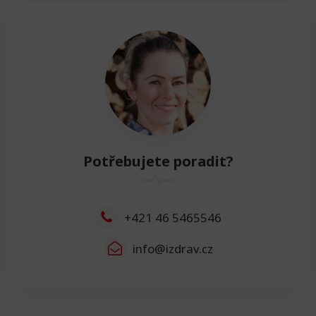
5cm - 135cm
Resetovat
Výška
Výška
11cm - 174cm
Resetovat
Šířka
Potřebujete poradit?
Šířka
2cm - 106cm
Resetovat
+421 46 5465546
info@izdrav.cz