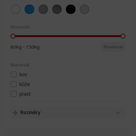
Barva
Nosnost
Nosnost
80kg - 150kg
Resetovat
Materiál
kov
Materiál
kůže
plast
Rozměry
Délka
Délka