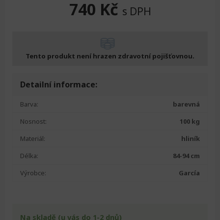
740
Kč
s DPH
Tento produkt není hrazen zdravotní pojišťovnou.
Detailní informace:
Barva:
barevná
Nosnost:
100 kg
Materiál:
hliník
Délka:
84-94 cm
Výrobce:
García
Na skladě (u vás do 1-2 dnů)