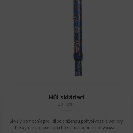
Zvedáky
Oddechová křesla
Podložky na cvičení
Sedačky do invalidního vozíku
Pomůcky pro denní potřebu
Doplňky do koupelny
Alarm
Závaží a činky
Nájezdové rampy a přenosní podložky
Ochranné čepice pro děti a dospělé
Fixace pacienta
Ochranné potahy na matrace
Oděvy
Ochrany na sádry
Hůl skládací
ID:
x311
Skvělý pomocník pro lidi se sníženou pohyblivostí a seniory.
Poskytuje podporu při chůzi a usnadňuje pohybování.