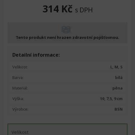
Original
Current
314
Kč
s DPH
price
price
was:
is:
Tento produkt není hrazen zdravotní pojišťovnou.
370 Kč.
314 Kč.
Detailní informace:
Velikost:
L, M, S
Barva:
bílá
Materiál:
pěna
Výška:
10, 7,5, 9 cm
Výrobce:
BSN
Velikost