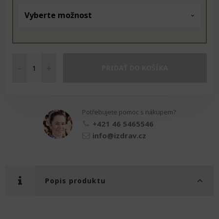
-
+
PRIDAŤ DO KOŠÍKA
Bandáž
krku
množství
Potřebujete pomoc s nákupem?
+421 46 5465546
info@izdrav.cz
Popis produktu