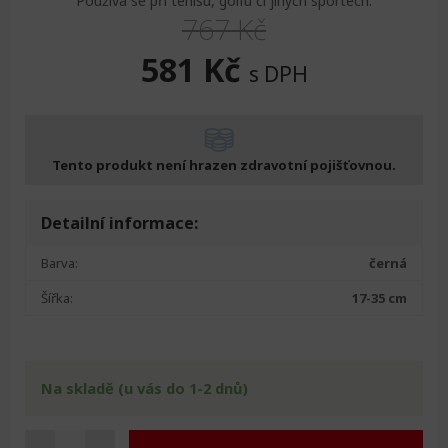
Používá se při tenisu, golfu či jiných sportech.
767
Kč
Original
Current
581
Kč
s DPH
price
price
was:
is:
Tento produkt není hrazen zdravotní pojišťovnou.
767 Kč.
581 Kč.
Detailní informace:
Barva:
černá
Šířka:
17-35 cm
Na skladě (u vás do 1-2 dnů)