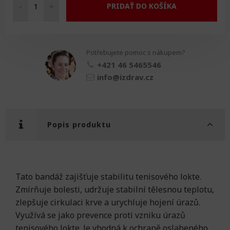
-
+
PRIDAŤ DO KOŠÍKA
3M
Futuro
Sport
obvaz
Potřebujete pomoc s nákupem?
na
loket
+421 46 5465546
množství
info@izdrav.cz
Popis produktu
Tato bandáž zajišťuje stabilitu tenisového lokte.
Zmírňuje bolesti, udržuje stabilní tělesnou teplotu,
zlepšuje cirkulaci krve a urychluje hojení úrazů.
Využívá se jako prevence proti vzniku úrazů
tenisového lokte. Je vhodná k ochraně oslabeného