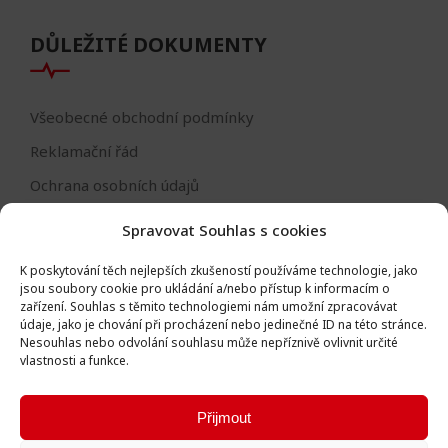
DŮLEŽITÉ DOKUMENTY
Všeobecné obchodní podmínky
Reklamační řád
Ochrana osobních údajů
Nastavení cookies
Spravovat Souhlas s cookies
Reklamační formulář
K poskytování těch nejlepších zkušeností používáme technologie, jako
Formulář - odstoupení od smlouvy
jsou soubory cookie pro ukládání a/nebo přístup k informacím o
zařízení.
Souhlas s těmito technologiemi nám umožní zpracovávat
Odstoupení od smlouvy
údaje, jako je chování při procházení nebo jedinečné ID na této stránce.
Nesouhlas nebo odvolání souhlasu může nepříznivě ovlivnit určité
vlastnosti a funkce.
Přijmout