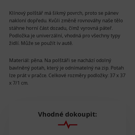
Klínový polštář má šikmý povrch, proto se pánev
nakloní dopředu. Kvůli změně rovnováhy naše tělo
stáhne horní část dozadu, čímž vyrovná páteř.
Podložka je univerzální, vhodná pro všechny typy
židlí. Může se použít iv autě.
Materiál: pěna. Na polštáři se nachází odolný
bavlněný potah, který je odnímatelný na zip. Potah
lze prát v pračce. Celkové rozměry podložky: 37 x 37
x 7/1 cm.
Vhodné dokoupit: