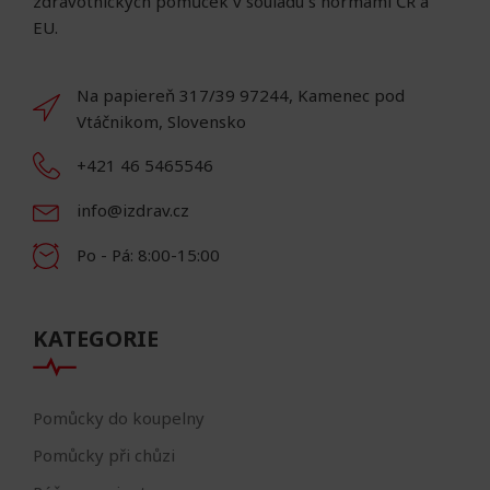
zdravotnických pomůcek v souladu s normami ČR a
EU.
Na papiereň 317/39 97244, Kamenec pod
Vtáčnikom, Slovensko
+421 46 5465546
info@izdrav.cz
Po - Pá: 8:00-15:00
KATEGORIE
Pomůcky do koupelny
Pomůcky při chůzi