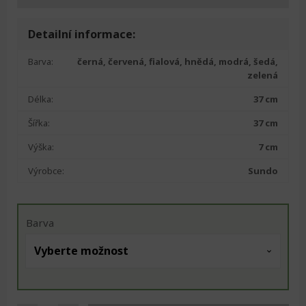
Detailní informace:
Barva:
černá, červená, fialová, hnědá, modrá, šedá,
zelená
Délka:
37 cm
Šířka:
37 cm
Výška:
7 cm
Výrobce:
Sundo
Barva