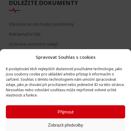
DŮLEŽITÉ DOKUMENTY
Všeobecné obchodní podmínky
Reklamační řád
Ochrana osobních údajů
Nastavení cookies
Spravovat Souhlas s cookies
Reklamační formulář
K poskytování těch nejlepších zkušeností používáme technologie, jako
Formulář - odstoupení od smlouvy
jsou soubory cookie pro ukládání a/nebo přístup k informacím o
zařízení.
Souhlas s těmito technologiemi nám umožní zpracovávat
Odstoupení od smlouvy
údaje, jako je chování při procházení nebo jedinečné ID na této stránce.
Nesouhlas nebo odvolání souhlasu může nepříznivě ovlivnit určité
vlastnosti a funkce.
Přijmout
Všechna práva vyhrazena © Igor Vlk - soukromá firma 2016 -
Zobrazit předvolby
2026