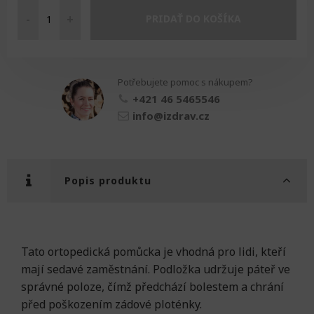
-
+
PRIDAŤ DO KOŠÍKA
Klínový
polštář
pevný
množství
Potřebujete pomoc s nákupem?
+421 46 5465546
info@izdrav.cz
Popis produktu
Tato ortopedická pomůcka je vhodná pro lidi, kteří
mají sedavé zaměstnání. Podložka udržuje páteř ve
správné poloze, čímž předchází bolestem a chrání
před poškozením zádové ploténky.