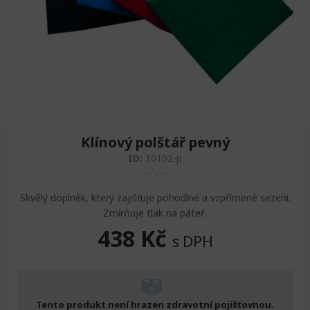
Zvedáky
Oddechová křesla
Podložky na cvičení
Sedačky do invalidního vozíku
Pomůcky pro denní potřebu
Doplňky do koupelny
Alarm
Závaží a činky
Nájezdové rampy a přenosní podložky
Ochranné čepice pro děti a dospělé
Fixace pacienta
Ochranné potahy na matrace
Oděvy
Ochrany na sádry
Klínový polštář pevný
ID:
10102-p
Skvělý doplněk, který zajišťuje pohodlné a vzpřímené sezení.
Zmírňuje tlak na páteř.
438
Kč
s DPH
Tento produkt není hrazen zdravotní pojišťovnou.