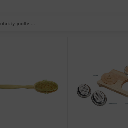
duktů
produktů