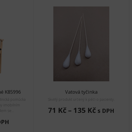
né K85996
Vatová tyčinka
votnická pomůcka
Skvělý produkt určený k péči o pacienty.
ny imobilním
71 Kč
–
135 Kč
s DPH
dem se...
DPH