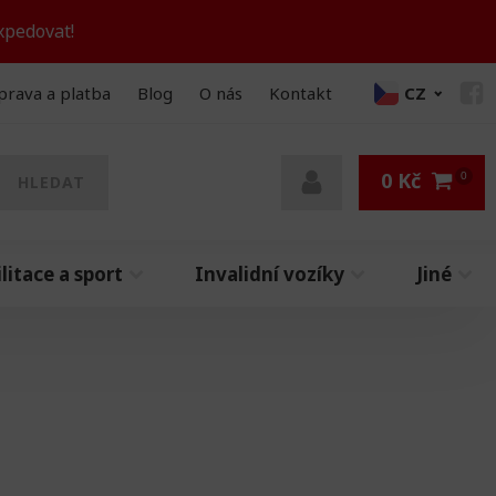
xpedovat!
prava a platba
Blog
O nás
Kontakt
CZ
0
Kč
HLEDAT
litace a sport
Invalidní vozíky
Jiné