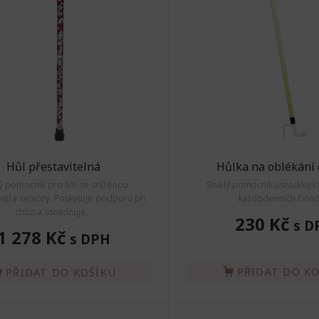
Hůl přestavitelná
Hůlka na oblékání 
ý pomocník pro lidi se sníženou
Skvělý pomocník usnadňujíc
stí a seniory. Poskytuje podporu při
každodenních činnos
chůzi a usnadňuje...
230 Kč
s D
1 278 Kč
s DPH
PŘIDAT DO K
PŘIDAT DO KOŠÍKU