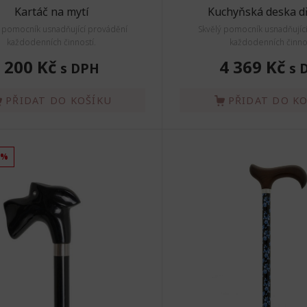
Kartáč na mytí
Kuchyňská deska d
ý pomocník usnadňující provádění
Skvělý pomocník usnadňujíc
každodenních činností.
každodenních činnos
200 Kč
4 369 Kč
s DPH
s 
PŘIDAT DO KOŠÍKU
PŘIDAT DO K
0%