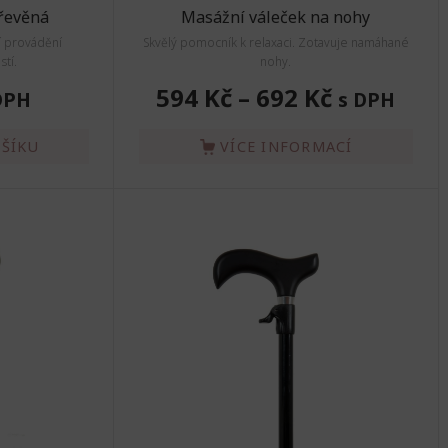
řevěná
Masážní váleček na nohy
í provádění
Skvělý pomocník k relaxaci. Zotavuje namáhané
tí.
nohy.
594 Kč
–
692 Kč
DPH
s DPH
OŠÍKU
VÍCE INFORMACÍ