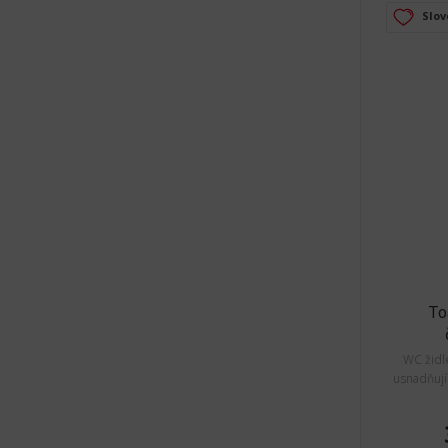
Slov
To
WC židl
usnadňují