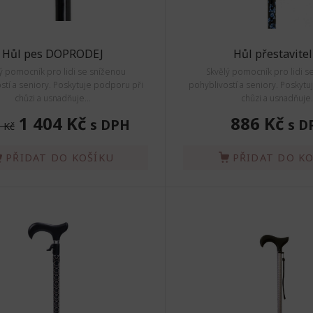
Hůl pes DOPRODEJ
Hůl přestavite
ý pomocník pro lidi se sníženou
Skvělý pomocník pro lidi s
stí a seniory. Poskytuje podporu při
pohyblivostí a seniory. Poskyt
chůzi a usnadňuje...
chůzi a usnadňuje.
1 404 Kč
886 Kč
s DPH
s D
 Kč
PŘIDAT DO KOŠÍKU
PŘIDAT DO K