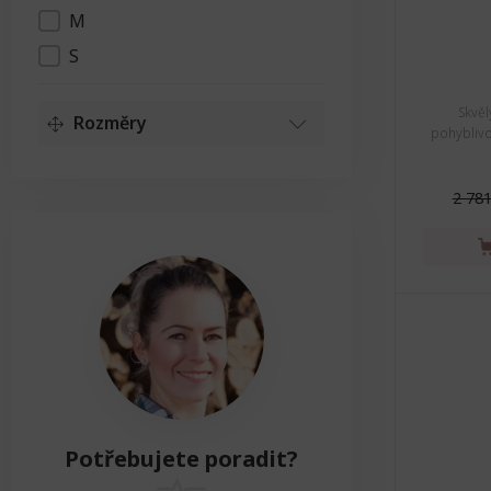
M
Velikost
S
Skvěl
Rozměry
pohyblivo
Délka
Délka
2 781
15cm - 76cm
Resetovat
Výška
Výška
5cm - 95cm
Resetovat
Šířka
Potřebujete poradit?
Šířka