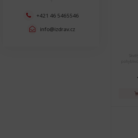
3cm - 54cm
Resetovat
+421 46 5465546
info@izdrav.cz
Skvěl
pohyblivo