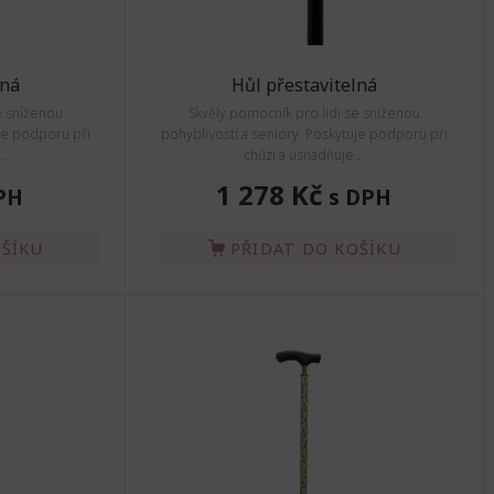
lná
Hůl přestavitelná
e sníženou
Skvělý pomocník pro lidi se sníženou
uje podporu při
pohyblivostí a seniory. Poskytuje podporu při
..
chůzi a usnadňuje...
1 278 Kč
PH
s DPH
OŠÍKU
PŘIDAT DO KOŠÍKU