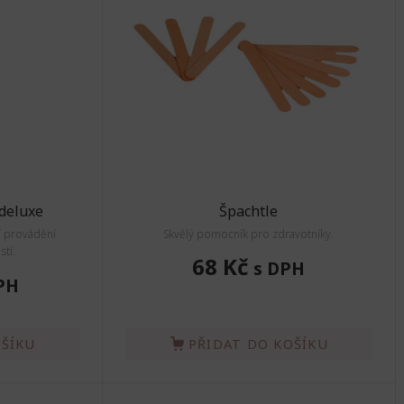
deluxe
Špachtle
í provádění
Skvělý pomocník pro zdravotníky.
tí.
68 Kč
s DPH
PH
OŠÍKU
PŘIDAT DO KOŠÍKU