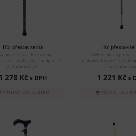
Hůl přestavitelná
Hůl přestavite
ý pomocník pro lidi se sníženou
Skvělý pomocník pro lidi s
stí a seniory. Poskytuje podporu při
pohyblivostí a seniory. Poskyt
chůzi a usnadňuje...
chůzi a usnadňuje.
1 278 Kč
1 221 Kč
s DPH
s 
PŘIDAT DO KOŠÍKU
PŘIDAT DO K