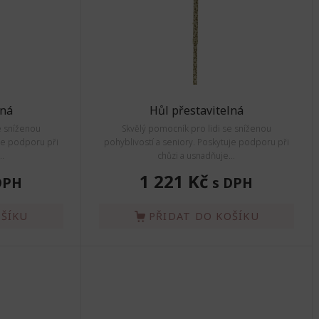
lná
Hůl přestavitelná
e sníženou
Skvělý pomocník pro lidi se sníženou
uje podporu při
pohyblivostí a seniory. Poskytuje podporu při
..
chůzi a usnadňuje...
1 221 Kč
DPH
s DPH
OŠÍKU
PŘIDAT DO KOŠÍKU