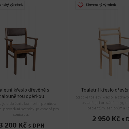
enský výrobek
Slovenský výrobek
aletní křeslo dřevěné s
Toaletní křeslo dřevě
čalouněnou opěrkou
Statické toaletní křeslo je zdra
usnadňující provádění hygie
e je diskrétní a komfortní pomůcka
pacientům, seniorům a li
cí provádění potřeby. Je vhodná pro
seniory a...
2 950 Kč
s 
3 200 Kč
s DPH