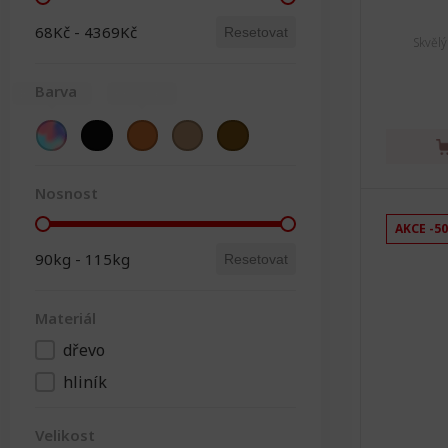
Cena
68Kč - 4369Kč
Resetovat
Skvěl
Barva
Barevná
(4)
Černá
(3)
Hnědá
(2)
Světla
(2)
Tmavá
(2)
Barva
Nosnost
Nosnost
AKCE -5
90kg - 115kg
Resetovat
Materiál
dřevo
Materiál
hliník
Velikost