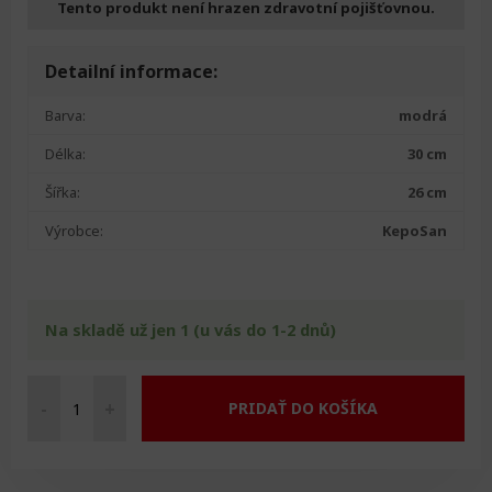
Tento produkt není hrazen zdravotní pojišťovnou.
Detailní informace:
Barva:
modrá
Délka:
30 cm
Šířka:
26 cm
Výrobce:
KepoSan
Na skladě už jen 1 (u vás do 1-2 dnů)
-
+
PRIDAŤ DO KOŠÍKA
Bederní
polštář
-
řemínek