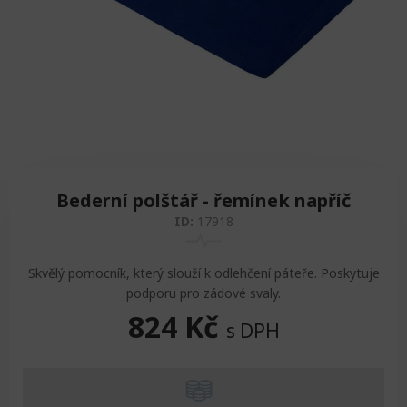
Zvedáky
Oddechová křesla
Podložky na cvičení
Sedačky do invalidního vozíku
Pomůcky pro denní potřebu
Doplňky do koupelny
Alarm
Závaží a činky
Nájezdové rampy a přenosní podložky
Ochranné čepice pro děti a dospělé
Fixace pacienta
Ochranné potahy na matrace
Oděvy
Ochrany na sádry
Bederní polštář - řemínek napříč
ID:
17918
Skvělý pomocník, který slouží k odlehčení páteře. Poskytuje
podporu pro zádové svaly.
824
Kč
s DPH