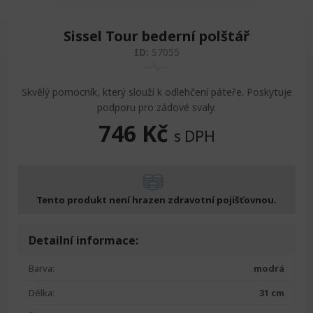
Zvedáky
Oddechová křesla
Podložky na cvičení
Sedačky do invalidního vozíku
Pomůcky pro denní potřebu
Sissel Tour bederní polštář
ID:
S7055
Doplňky do koupelny
Alarm
Závaží a činky
Nájezdové rampy a přenosní podložky
Ochranné čepice pro děti a dospělé
Skvělý pomocník, který slouží k odlehčení páteře. Poskytuje
Fixace pacienta
Ochranné potahy na matrace
podporu pro zádové svaly.
746
Kč
s DPH
Oděvy
Ochrany na sádry
Tento produkt není hrazen zdravotní pojišťovnou.
Detailní informace:
Barva:
modrá
Délka:
31 cm