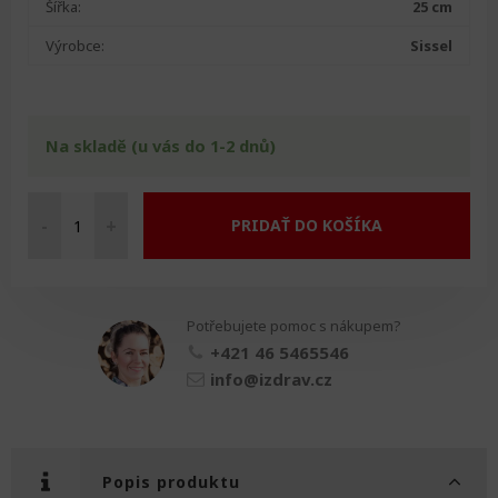
Šířka:
25 cm
Výrobce:
Sissel
Na skladě (u vás do 1-2 dnů)
-
+
PRIDAŤ DO KOŠÍKA
Sissel
Tour
bederní
polštář
Potřebujete pomoc s nákupem?
množství
+421 46 5465546
info@izdrav.cz
Popis produktu