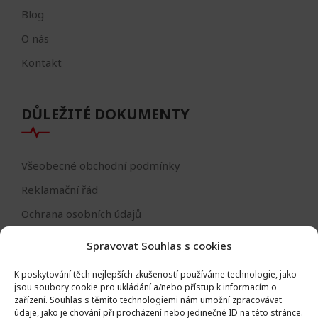
Blog
O nás
Kontakt
DŮLEŽITÉ DOKUMENTY
Všeobecné obchodní podmínky
Reklamační řád
Ochrana osobních údajů
Nastavení cookies
Spravovat Souhlas s cookies
Reklamační formulář
K poskytování těch nejlepších zkušeností používáme technologie, jako
Formulář - odstoupení od smlouvy
jsou soubory cookie pro ukládání a/nebo přístup k informacím o
zařízení.
Souhlas s těmito technologiemi nám umožní zpracovávat
Odstoupení od smlouvy
údaje, jako je chování při procházení nebo jedinečné ID na této stránce.