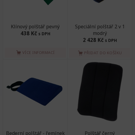
Klínový polštář pevný
Speciální polštář 2 v 1
438 Kč
modrý
s DPH
2 428 Kč
s DPH
VÍCE INFORMACÍ
PŘIDAT DO KOŠÍKU
Bederní polštář - řemínek
Polštář černý